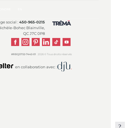
OINDRE
EN
ge social :
450-965-0215
Michèle-Bohec Blainville,
QC J7C 0P8
#RBQ5752-7442-01
2026 © Tous droits réservés
en collaboration avec :