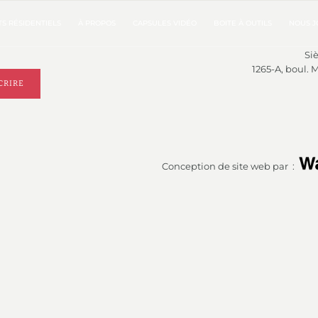
S RÉSIDENTIELS
À PROPOS
CAPSULES VIDÉO
BOITE À OUTILS
NOUS J
Siè
1265-A, boul. 
CRIRE
Conception de site web par :