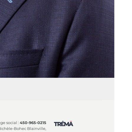
ge social :
450-965-0215
Michèle-Bohec Blainville,